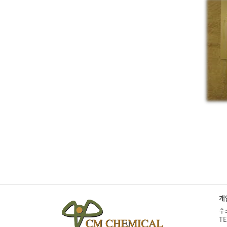
개
주
TE